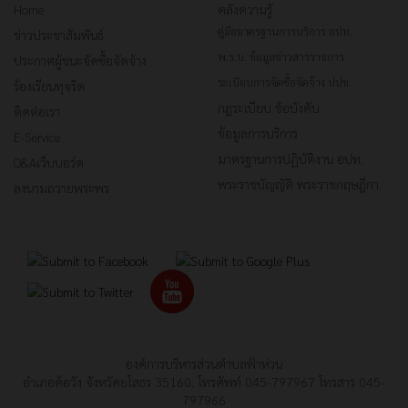
Home
คลังความรู้
คู่มือมาตรฐานการบริการ อปท.
ข่าวประชาสัมพันธ์
พ.ร.บ. ข้อมูลข่าวสารราชการ
ประกาศผู้ชนะจัดซื้อจัดจ้าง
ระเบียบการจัดซื้อจัดจ้าง ปปช.
ร้องเรียนทุจริต
กฎระเบียบ ข้อบังคับ
ติดต่อเรา
ข้อมูลการบริการ
E-Service
มาตรฐานการปฏิบัติงาน อปท.
Q&Aเว็บบอร์ด
พระราชบัญญัติ พระราชกฤษฎีกา
ลงนามถวายพระพร
องค์การบริหารส่วนตำบลฟ้าห่วน
อำเภอค้อวัง จังหวัดยโสธร 35160. โทรศัพท์ 045-797967 โทรสาร 045-
797966