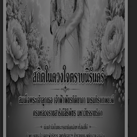
O1 โครงสร้างองค์กร
O2 ข้อมูลผู้บริหาร
O3 ข้อมูลการติดต่อและช่องทางการสอบถาม
Q&A
O4 ข่าวประชาสัมพันธ์
การเปิดเผยข้อมูลการใช้จ่ายเงินสะสม องค์การบริหาร
ส่วนตำบลฟ้าห่วน ประจำปีงบประมาณ 2569
8.2 การบริหารงาน
O5 แผนยุทธศาสตร์หรือแผนพัฒนาหน่วยงาน
O6 แผนและความก้าวหน้าในการดำเนินงานและการใช้
จ่ายงบประมาณประจำปี2569
แผนการใช้จ่ายงบประมาณประจำปี
O7 รายงานผลการดำเนินงานประจำปีงบประมาณ พ.ศ.
2568