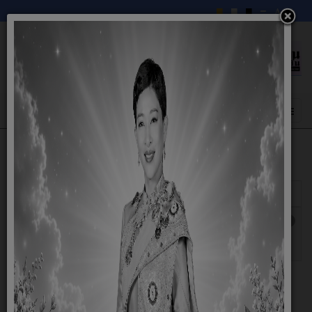
แสดง
#
หัวเรื่อง
ผู้เขียน
ฮิต
รายงานผลการดำเนินการเพื่อส่งเสริมคุณธรรมและ
เขียนโดย
ฮิต: 54
ความโปร่งใสภายในหน่วยงาน ประจำ
Savithree
ปีงบประมาณ พ.ศ. 2568
8.1 ข้อมูลพื้นฐาน