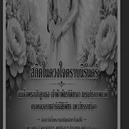
ชอบ ประจำปี 2566 รอบ 6 เดือน
Savithree
สถิติร้องเรียนการทุจริตและประพฤติมิชอบ
เขียนโดย
ฮิต: 779
ของเจ้าหน้าที่ ประจำปีงบประมาณ พ.ศ.2566
jiraporn
8.1 ข้อมูลพื้นฐาน
O1 โครงสร้างองค์กร
O2 ข้อมูลผู้บริหาร
O3 ข้อมูลการติดต่อและช่องทางการสอบถาม
Q&A
O4 ข่าวประชาสัมพันธ์
การเปิดเผยข้อมูลการใช้จ่ายเงินสะสม องค์การบริหาร
ส่วนตำบลฟ้าห่วน ประจำปีงบประมาณ 2569
8.2 การบริหารงาน