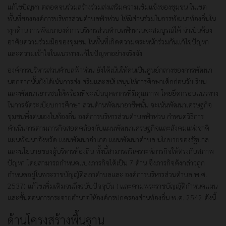
แก้ไขปัญหา ตลอดจนร่วมสร้างร่วมส่งเสริมความเข้มแข็งของชุมชน ในเขต
พื้นที่ขององค์การบริหารส่วนตำบลฟ้าห่วน ให้มีส่วนร่วมในการพัฒนาท้องถิ่นใน
ทุกด้าน การพัฒนาองค์การบริหารส่วนตำบลฟ้าห่วนจะสมบูรณ์ได้ จำเป็นต้อง
อาศัยความร่วมมือของชุมชน ในพื้นที่เกิดความตระหนักร่วมกันแก้ไขปัญหา
และความเข้าใจในแนวทางแก้ไขปัญหาอย่างจริงจัง
องค์การบริหารส่วนตำบลฟ้าห่วน ยังได้เน้นให้คนเป็นศูนย์กลางของการพัฒนา
นอกจากนั้นยังได้เน้นการส่งเสริมและสนับสนุนให้การศึกษาเด็กก่อนวัยเรียน
และพัฒนาเยาวชนให้พร้อมที่จะเป็นบุคลากรที่มีคุณภาพ โดยยึดกรอบแนวทาง
ในการจัดระเบียบการศึกษา ส่วนด้านพัฒนาอาชีพนั้น จะเน้นพัฒนาเศรษฐกิจ
ชุมชนพึ่งตนเองในท้องถิ่น องค์การบริหารส่วนตำบลฟ้าห่วน กำหนดวิธีการ
ดำเนินการตามภารกิจสอดคล้องกับแผนพัฒนาเศรษฐกิจและสังคมแห่งชาติ
แผนพัฒนาจังหวัด แผนพัฒนาอำเภอ แผนพัฒนาตำบล นโยบายของรัฐบาล
และนโยบายของผู้บริหารท้องถิ่น ทั้งนี้สามารถวิเคราะห์ภารกิจให้ตรงกับสภาพ
ปัญหา โดยสามารถกำหนดแบ่งภารกิจได้เป็น 7 ด้าน ซึ่งภารกิจดังกล่าวถูก
กำหนดอยู่ในพระราชบัญญัติสภาตำบลและ องค์การบริหารส่วนตำบล พ.ศ.
2537( แก้ไขเพิ่มเติมจนถึงฉบับปัจจุบัน ) และตามพระราชบัญญัติกำหนดแผน
และขั้นตอนการกระจายอำนาจให้องค์กรปกครองส่วนท้องถิ่น พ.ศ. 2542 ดังนี้
ด้านโครงสร้างพื้นฐาน